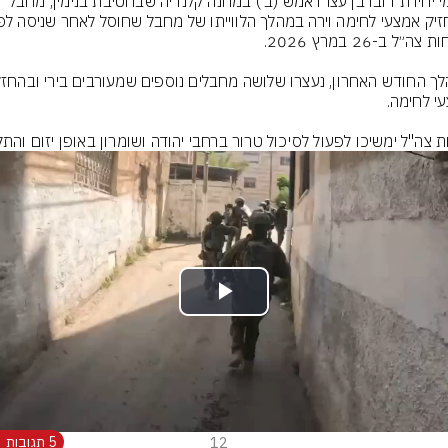
לוחמי יחידת דובדבן עצרו אמש (ב׳) במחנה קלנדיה שבחטיבת בנימין, מחבל 
ת צה"ל ימשיכו לפעול לסיכול טרור ברחבי יהודה ושומרון באופן יזום והתק
Play
Video
12
5 תגובות