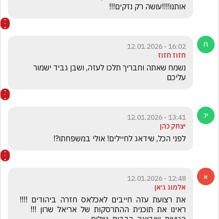
אותנו!!!!עושה רק נזקים!!!
16:02 - 12.01.2026
חזוז חזוז
נשמח שאתה וחבריך תלכו לעזה, ושבן גביד ישמור 
עליכם
13:41 - 12.01.2026
יצחק כהן
לפני הכל, שידאג לחיילים! אולי במשפחתו?!
12:48 - 12.01.2026
אלמוג ג׳אן
את  רצועת  עזה  חייבים  לאכלאס  חזרה  ביהודים  !!!!  
ראינו  את  תוכנית  ההתרסקות  של  אריאל  שרון  !!!  