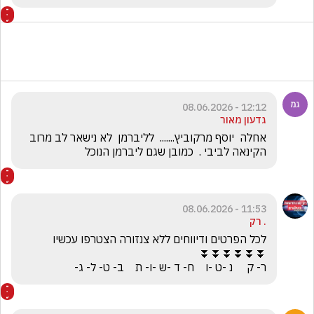
12:12 - 08.06.2026
גדעון מאור
אחלה  יוסף מרקוביץ.......  לליברמן  לא נישאר לב מרוב 
הקינאה לביבי .  כמובן שגם ליברמן הנוכל
11:53 - 08.06.2026
. רק
ר- ק     נ -ט -ו    ח- ד -ש -ו- ת    ב- ט- ל- ג-