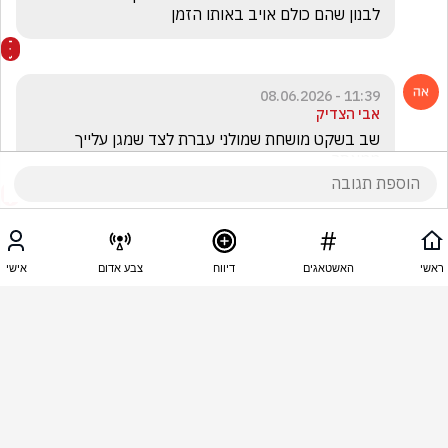
לבנון שהם כולם אויב באותו הזמן
11:39 - 08.06.2026
אבי הצדיק
שב בשקט מושחת שמולני עברת לצד שמגן עלייך 
ממאסר 
11:37 - 08.06.2026
אליאב ש
ראשי
האשטאגים
דיווח
צבע אדום
אישי
לא נסכים ליברמן. ואל תתערב
1
מוטי אשקלוני
הגיב/ה תגובה אחת