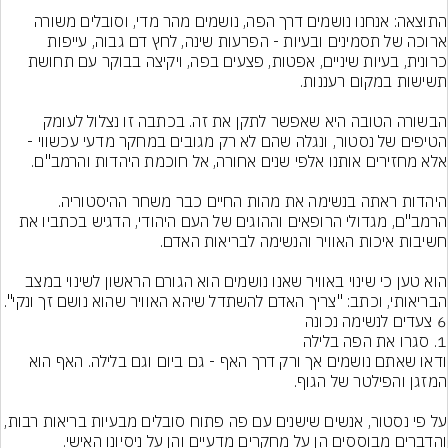
התוצאה: אנחנו נושמים דרך הפה, נושמים מהר מדי, וסובלים משורה 
ארוכה של תסמינים ובעיות - הפרעות שינה, לחץ דם גבוה, עייפות 
כרונית, בעיות שיניים, אפטות, פצעים בפה, ויקיצה בבוקר עם תחושת 
הבשורה הטובה היא שאפשר לתקן את זה. בכתבה זו נצלול לעומק 
הטיפים של נסטור, ונגלה שהם לא רק מגובים במחקר מדעי עכשווי - 
היהדות ראתה בנשימה את מהות החיים כבר משחר ההיסטוריה. 
הרמב"ם, מגדולי הרופאים וההוגים של העם היהודי, הדגיש בכתביו את 
הוא טען כי שינוי באוויר שאנו נושמים הוא הגורם הראשון לשינוי במצב 
הבריאותי, וכתב: "צריך האדם להשתדל שיהא האוויר שהוא נושם זך ונקי".
ודאו שאתם נושמים אך ורק דרך האף - גם ביום וגם בלילה. האף הוא 
על פי נסטור, אנשים שישנים עם פה פתוח סובלים מבעיות בריאות רבות, 