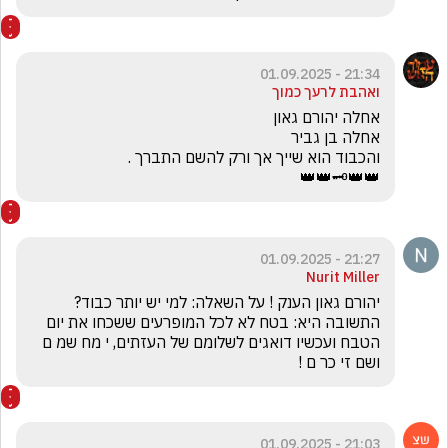
21:34 - 01.09.2025
ואהבת לרעך כמוך
👑👑🗝️👑👑
21:27 - 01.09.2025
Nurit Miller
יהורם גאון הענק ! על השאלה: למי יש יותר כבוד? 
התשובה היא: בטח לא לכל המופרעים ששכחו את יום 
הטבח ועכשיו דואגים לשלומם של העזתים, י מח שמ ם   
ושם זי כר ם !
21:03 - 01.09.2025