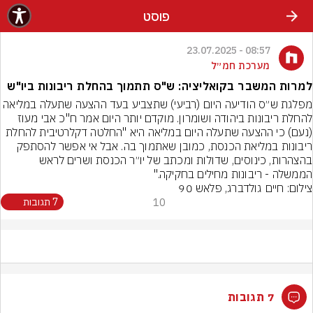
פוסט
08:57 - 23.07.2025
מערכת חמ״ל
למרות המשבר בקואליציה: ש"ס תתמוך בהחלת ריבונות ביו"ש
מפלגת ש״ס הודיעה היום (רביעי) שתצביע בעד ההצעה שתעלה במליאה 
להחלת ריבונות ביהודה ושומרון. מוקדם יותר היום אמר ח"כ אבי מעוז 
(נעם) כי ההצעה שתעלה היום במליאה היא "החלטה דקלרטיבית להחלת 
ריבונות במליאת הכנסת, כמובן שאתמוך בה. אבל אי אפשר להסתפק 
בהצהרות, כינוסים, שדולות ומכתב של יו״ר הכנסת ושרים לראש 
הממשלה - ריבונות מחילים בחקיקה."
צילום: חיים גולדברג, פלאש 90
10
7 תגובות
7 תגובות