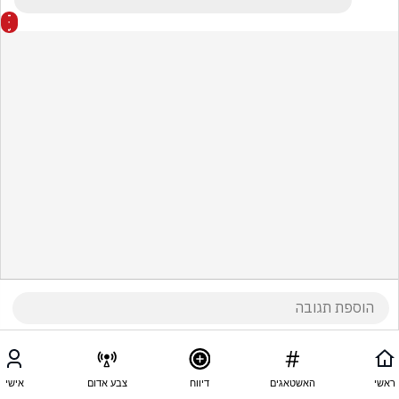
ראשי
האשטאגים
דיווח
צבע אדום
אישי