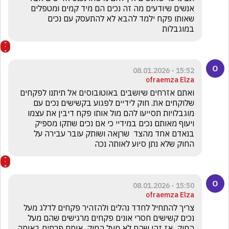
אנשים שיודעים מה זה נכים הם מיד קמים ומטפלים 
שאותו פקח ילמד להבא לא להתעסק עם נכים 
במוגבלות 
15:52 - 08.01.2026
ofraemza Elza
ואתם אזרחים שיושבים באוטובוסים אל תיתנו לפקחים 
שלוקחים את. חוק לידיים לפגוע בקשישים נכים עם 
מוגבלויות תסייעו להם מול אותו פקח דיבין את עצמו 
ויעוף מאותם נכים במידיי כי אם נכים שתקו מספיק 
בנאדם אחד מהצד  שרןאה ושותק עובר עבירה על 
החוק שלא נתן סיוע לאותה נכה
15:50 - 08.01.2026
ofraemza Elza
צריך להתחיל לחדד נהלים ולהזהיר פקחים לדלג מעל 
נכים קשישים חסרי אונים פקחים מרגישים שהם מעל 
החוק  אז זהו שהם לא מעל החוק  אותם פרחים באותה 