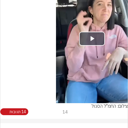
Play
Video
צילום: החמ"ל הסגול
14
14 תגובות