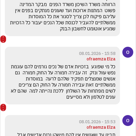
הרווחה משרד השיכון משרד הפנים  מבקר המדינה 
פשוט  המתנות ארוכות ועד שעונים מנתקים בפנים אין 
עליהם פיקוח לכן צריך לסגור את כל המוסדות 
ממשלתיים להעביר לכנסת שכל הנכים יעבור כל הזכויות 
שמגיע אוטומט לחשבון הבנק 
15:58 - 08.01.2026
ofraemza Elza
כל מי שפוגע  בזכויות אדם של נכים גורמים להם עוגמת 
נפש עוול ונזק  זה עבירה חמורה על החוק חמורה  גם   
אנשים שמנצלים תפקיד שלהם לרעה  במוסדות 
ממשלתיים זאת עבירה חמורה על החוק הם צריכים 
לשים מפתחות על השולחן  ללכת נהייתה למה  שהם לא 
עונים לטלפון ולא מסייעים 
15:53 - 08.01.2026
ofraemza Elza
תבינו עד שאנשים אין להם מישהו נכנס אדישים אבל 