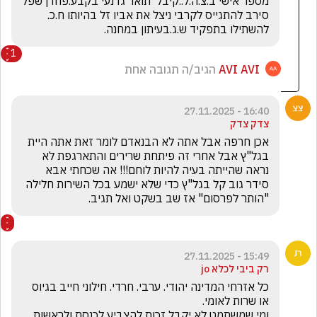
מספר אישי ב.צ.ה.ל..קיבל  תואר גדנעי בקבע.פחדן שפל 
סירב להתגייס לקרבי ניצל את אביו זל בהיותו ח.כ. 
להשתילו בתפקיד ש.ג.בעיתון במחנה.
1
AVI AVI
הגיב/ה תגובה אחת
16:40 - 27.11.2025
צדק צדק
אכן חרפה אבל אתה לא הבנאדם לומר זאת אתה היית 
בגל"ץ אבל אחרי זה פיתחת שרירים והתארגפת לא 
נראה שהייתה בעיה להיות לוחם!!! אה שכחתי אבא 
סידר גוב קל בגל"ץ כדי שלא ישמע בכל השירות חלילה 
"הותר לפרסום" אז שב בשקט ואל תגיב.
15:49 - 27.11.2025
רק ביבי לכלא jo
כל אזרחי המדינה יהודי. ערבי. חרדי. חילוני חייב בגיוס 
ומי שמשתמט לא יקבל זכות להצביע לכנסת ולראשות 