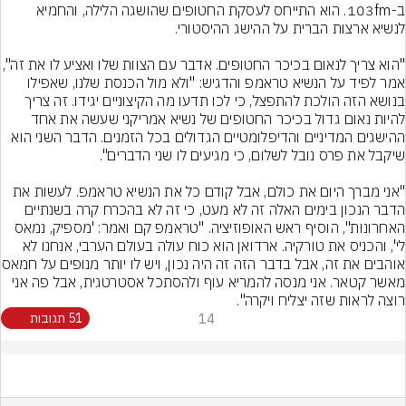
ב-103fm. הוא התייחס לעסקת החטופים שהושגה הלילה, והחמיא 
"הוא צריך לנאום בכיכר החטופים. אדבר עם הצוות של
אמר לפיד על הנשיא טראמפ והדגיש: "ולא מול הכנסת שלנו, שאפילו 
בנושא הזה הולכת להתפצל, כי לכו תדעו מה הקיצוניים יגידו. זה צריך 
להיות נאום גדול בכיכר החטופים של נשיא אמריקני שעשה את אחד 
ההישגים המדיניים והדיפלומטיים הגדולים בכל הזמנים. הדבר השני הוא 
"אני מברך היום את כולם, אבל קודם כל את הנשיא טראמפ. לעשות את 
הדבר הנכון בימים האלה זה לא מעט, כי זה לא בהכרח קרה בשנתיים 
האחרונות", הוסיף ראש האופוזיציה. "טראמפ קם ואמר: 'מספיק, נמאס 
לי', והכניס את טורקיה. ארדואן הוא כוח עולה בעולם הערבי, אנחנו לא 
אוהבים את זה, אבל בדבר הזה זה
מאשר קטאר. אני מנסה להמריא עוף ולהסתכל אסטרטגית, אבל פה אני 
רוצה לראות שזה יצליח ויקרה".
14
51 תגובות