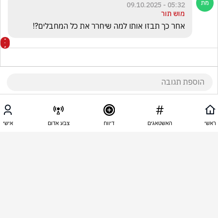
05:32 - 09.10.2025
מוש תור
אחר כך תבזו אותו למה שיחרר את כל המחבלים?!
05:30 - 09.10.2025
רק ביבי לכלא jo
ראשי
האשטאגים
דיווח
צבע אדום
אישי
כל הביבי00טים חייבים ללכת לכותל המערבי לבקש 
סליחה ומחילה מכל משפחות החטופים                          
ובמיוחד מגברת צנגאוקר
2
הצג את כל
2
התגובות
05:30 - 09.10.2025
😄 חילוני מעריך את לומדי התורה😄