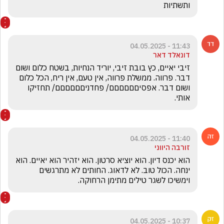
ותשתיות 
11:43 - 04.05.2025
דונאלד דאר
זיבי יאיים, כץ בובת זיבי, יוריד הנחיות, בשטח כלום ושום 
דבר. פרווה. ממשלת פרווה, אין טעם, אין ריח, הכל כלום 
ושום דבר. אפסיםםםםםם/ פחדניםםםםםם/ תחזיקו 
אותי.
11:40 - 04.05.2025
זורבה היווני
הוא יכנס דיון. הוא יוציא סרטון. הוא יזהיר הוא יאיים. הוא 
ינחה. הכול טוב. לא לדאוג. החותים לא מתרגשים  
וימשיכו לשגר טילים מתימן הרחוקה.
10:37 - 04.05.2025