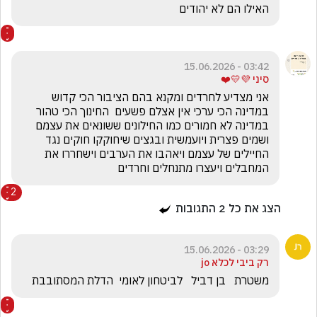
האילו הם לא יהודים
03:42 - 15.06.2026
סיני 💜💛❤️
אני מצדיע לחרדים ומקנא בהם הציבור הכי קדוש 
במדינה הכי ערכי אין אצלם פשעים  החינוך הכי טהור 
במדינה לא חמורים כמו החילונים ששונאים את עצמם 
ושמים פצרית ויועמשית ובגצים שיחוקקו חוקים נגד 
החיילים של עצמם ויאהבו את הערבים וישחררו את 
המחבלים ויעצרו מתנחלים וחרדים
2
הצג את כל
2
התגובות
03:29 - 15.06.2026
רק ביבי לכלא jo
משטרת   בן דביל   לביטחון לאומי  הדלת המסתובבת