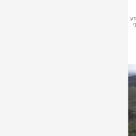
במסגרת הפעילות, הכוחות ביצעו סריקות ממוקדות במרחב במהלכן אספו מידע 
מודיעיני במטרה להסיר איומים ולהבטיח את ביטחון אזרחי מדינת ישראל ותושבי 