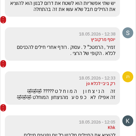
יש שתי אפשריות הוא לשטח את דרום לבנון הוא להוציא 
את החילים חבל שלא עשו את זה בהתחלה 
12:38 - 18.05.2026
יוסף מרקוביץ
זמיר , הרמטכ" ל . עסוק . רודף אחרי חילים להכניסם 
לכלא . הקופי של הרצי .
12:33 - 18.05.2026
רק ביבי לכלא jo
זה אפילו  לא   כ פ ס ע   מהניצחון  המוחלט 🤣🤣🤣
12:05 - 18.05.2026
Khk
להוציא את החיילים מלבנון,כל יום נפגעים חיילים.