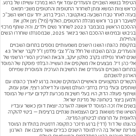
הטיפול בנושא השבויים והנעדרים עמד אף הוא במרכז עשייתו של ברנע. 
כראש צוות המשא ומתן לשחרור החטופות והחטופים משבי חמאס 
בעזה לאחר טבח השבעה באוקטובר, הוביל ברנע, יחד עם ראש השב”כ 
לשעבר רונן בר וראש מנהלת החטופים, האלוף (מיל’) ניצן אלון, את 
ההסכם הראשון בנובמבר 2023 לשחרור נשים וילד
בגיבוש ובמימוש ההסכם השני בינואר 2025, שבמסג
בתקופת כהונתו הושגו הישגים משמעותיים נוספים בתחום השבויים 
והנעדרים, ובהם השבתו של חלל צה”ל צבי פלדמן ז”ל לקבר ישראל 43 
שנים לאחר נפילתו בקרב סולטן יעקב, והבאת הארכיון הסורי הרשמי של 
אלי כהן ז״ל. מבצעים אלו משק
בתחום השבויים והנעדרים ואת החשיבות הערכית והמוסרית שמייחס 
הקשרים המקצועיים והאישיים העמוקים שטווה ברנע לאורך כהונתו עם 
שותפים ובעלי ברית ברחבי העולם נשענו על דיאלוג רציף, אמון עמוק 
ושיתוף פעולה הדוק הויו בעלי חשיבות מכרעת לקידום יעדיו של המוסד 
בשנים אלו זכה המוסד לראשונה להערכה יוצאת דופן כאשר עובדיו 
השיאו שתי משואות ביום העצמאות שנתיים ברציפות — ביטוי להוקרה 
כהונתו של דוד (דדי) ברנע תיזכר כתקופה דרמטית בתולדות המוסד 
ומדינת ישראל בה היו למוסד הישגים כבירים אשר מיצבו את  הארגון 
כאחד מארגוני הביון המתקדמים והמשפיעים בעולם.