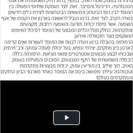
מיוחדות בעומק שטח האויב. בנוסף, ברנע חיזק משמעותית את אגפי 
הטכנולוגיה, הדיגיטל והסייבר. זאת, לצד העמקת שיתופי הפעולה בין 
המוסד לבין גופי הביטחון והתעשיות הביטחוניות ליצירת כלים חדשים 
בשדה הקרב. לצד זאת, ברנע הוביל לראשונה בארגון את הקמתו של אגף 
השפעה, אשר פיתח יכולות תודעה והשפעה רחבות, מקצועיות 
ומתקדמות, כחלק מסל הכלים המבצעי של המוסד לסיכול האיומים 
הרפורמה בהובלת ברנע נועדה לבנות את המוסד לעשרות שנים קדימה 
כארגון ביון מתקדם, יצירתי וגמיש, בעל יכולת פעולה עמוקה ורב־זירתית, 
שבכוחו לבצע מבצעים אסטרטגיים ומשני מציאות. הרפורמה כללה 
הכפלה משמעותית של היקף המבצעים, הסוכנים והפעילות בעומק 
האויב, תוך שילוב בין מודיעין עמוק, יכולות מבצעיות מתקדמות 
וטכנולוגיה עילית. מימושה ביסס את המוסד כאחד מארגונ
והמתקדמים בעולם!
Play