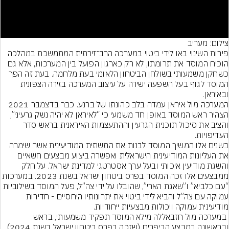
Video
צילום: מעריב
פירות השינוי באו לידי ביטוי במערכה הרב־זירתית המתמשכת במהלכה 
הוכיח המוסד את תרומתו, לא רק כארגון הפועל בין המערכות, אלא גם 
כשחקן משמעותי בשולחן הביטחון הלאומי בעת מלחמה. בעת זה הפך 
המוסד לגוף בעל השפעה ישירה על עיצוב המערכה בזירה הצפונית 
המערכה מול איראן עמדה בלב כהונתו של ברנע. כבר בדצמבר 2021 
הצהיר ראש המוסד באופן חד משמעי כי “לאיראן לא יהיה נשק גרעיני”, 
והציב את סיכול תוכנית הגרעין וההתעצמות האיראנית בראש סדר 
בשנים אלו המשיך המוסד לבנות את התשתית המודיעינית אשר שימרה 
את העליונות המודיעינית הישראלית ואפשרה ביצוע מבצעים חשאיים 
והשגת מודיעין איכותי ובעל ערך אסטרטגי למדינת ישראל. על חלק 
ממבצעים אלו זכה המוסד בפרס ביטחון ישראל בשנת 2023. במערכות 
“עם כלביא” ו”שאגת הארי”, שהובלו על ידי צה”ל, פעל המוסד בשילוביות 
עמוקה עם צה”ל והביא לידי ביטוי את יתרונותיו היחסיים - חדירות 
 במערכה מול חזבאללה מילא המוסד תפקיד משמעותי, בראש 
ובראשונה במבצע הביפרים (שזכה בפרס ביטחון ישראל בשנת 2024) 