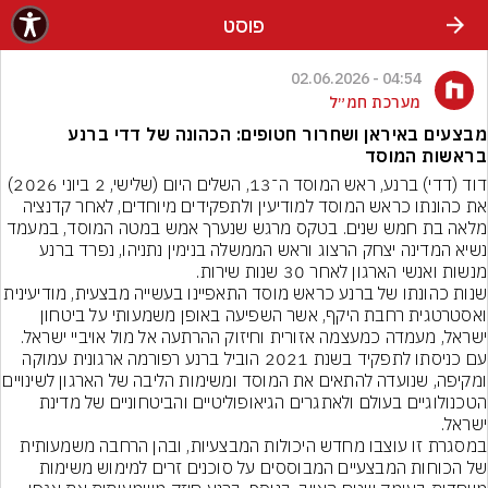
פוסט
04:54 - 02.06.2026
מערכת חמ״ל
מבצעים באיראן ושחרור חטופים: הכהונה של דדי ברנע
בראשות המוסד
דוד (דדי) ברנע, ראש המוסד ה־13, השלים היום (שלישי, 2 ביוני 2026) 
את כהונתו כראש המוסד למודיעין ולתפקידים מיוחדים, לאחר קדנציה 
מלאה בת חמש שנים. בטקס מרגש שנערך אמש במטה המוסד, במעמד 
נשיא המדינה יצחק הרצוג וראש הממשלה בנימין נתניהו, נפרד ברנע 
שנות כהונתו של ברנע כראש מוסד התאפיינו בעשייה מבצעית
ואסטרטגית רחבת היקף, אשר השפיעה באופן משמעותי על ביטחון 
עם כניסתו לתפקיד בשנת 2021 הוביל ברנע רפורמה ארגונית עמוקה 
ומקיפה, שנועדה להתאים את המוסד ומשימו
הטכנולוגיים בעולם ולאתגרים הגיאופוליטיים והביטחוניים של מדינת 
במסגרת זו עוצבו מחדש היכולות המבצעיות, ובהן הרחבה משמעותית 
של הכוחות המבצעיים המבוססים על סוכנים זרים למימוש משימות 