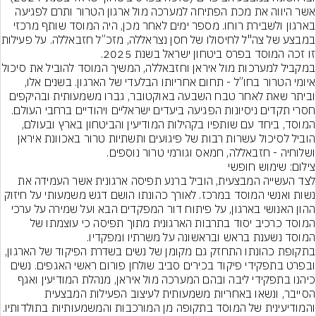
אשר היווה את מכת הפתיחה למערכה מול ארגון הטרור ותרם לפגיעה 
בארגון ולשבירת רוחו. מספר ימים לאחר מכן, היה המוסד שותף מרכזי 
במבצע של צה"ל לחיסולו של
במקביל למערכות מול איראן וחזבאללה, המשי
איומי הטרור בחו”ל - תחום אחריותו הבלעדי של הארגון. בשנים אלו, 
וביתר שאת לאחר טבח השבעה באוקטובר, גברו משמעותית ובהיקפים 
חסרי תקדים ניסיונות הפגיעה ביעדים ישראליים ויהודיים ברחבי העולם. 
המוסד, ביחד עם שותפיו בקהילות המודיעין והביטחון בארץ ובעולם, 
הוביל לסיכול עשרות רבות של פיגועים ותשתיות טרור באכוונת איראן 
ושלוחיה - חזבאללה, חמאס וגורמי טרור נוספים.
צילום: שימוש חופשי
לצד העשייה המבצעית, הוביל ברנע תפיסה ארגונית אשר העמידה את 
נשות ואנשי המוסד במרכז. לאורך כהונתו הושם דגש משמעותי על חיזוק 
ההון האנושי בארגון, על פיתוח דור המפקדים הבא ועל שמירה על ערכי 
המוסד כרכיב יסוד בתרבות הארגונית מתוך תפיסה כי עוצמתו של 
בתקופת כהונתו התחזק גם מקומן של נשים בשדרת הפיקוד של הארגון, 
ובפרט בתפקידי פיקוד בכירים סביב שולחן פורום ראשי האגפים. נשים 
כיהנו בתפקידי ליבה ובהם המערכה מול איראן, מנהלת המודיעין ואגף 
הסייבר, ונשאו באחריות משמעותית לעיצוב הפעילות המבצעית 