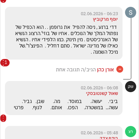
06:23 - 02.06.2026
יוסף מרקוביץ
 דדי ברנע , ניסה להפיל  את גרופמן . . הוא הכפיל של 
נפתול המלך של הנוכלים . אחיו של בוזי'.הרצוג הנשיא 
של האנרכיסטים . מין תינוק .כמו הלפידי אחיו . הנשיא 
כאילו של מדינה ישראל . סתם דחליל .  הפינצ'ר'.של 
מיכל השמנה .
1
אורן כהן
הגיב/ה תגובה אחת
06:08 - 02.06.2026
שאול קשנטובסקי
ביבי.     יעשה.       במוסד.      מה.       שבן.   גביר.   
עשה...  במשטרה.     הפכו.    אותם.       לגוף.       פרטי
05:48 - 02.06.2026
רודף צדק