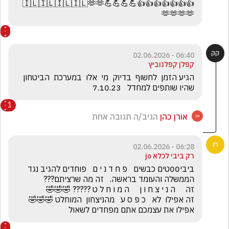
👍👍👍👍👍👍👍💪💪💪💪🇮🇱🇮🇱🇮🇱🇮🇱🫶🫶
🫶🫶🫶🫶
06:40 - 02.06.2026
קפלן קפלנוביץ
הגיע הזמן  לחשוף  בדיוק  מי  אלו  במערכת  הביטחון 
שהיו שותפים למחדל   7.10.23
1
אורן כהן
הגיב/ה תגובה אחת
06:28 - 02.06.2026
רק ביבי לכלא jo
ביבי00טים כבשים   פ ח ד נ י ם   פוחדים להגיב נגד 
זה אפילו  לא   כ פ ס ע   מהניצחון  המוחלט 🤣🤣🤣         
אפילו את עצמכם אתם מפחדים לשאול