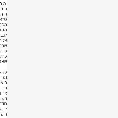
לגבי
הישר