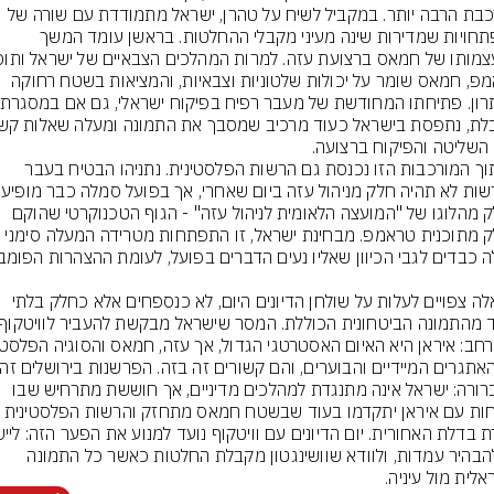
ומורכבת הרבה יותר. במקביל לשיח על טהרן, ישראל מתמודדת עם שורה של 
התפתחויות שמדירות שינה מעיני מקבלי ההחלטות. בראשן עומד המשך 
טראמפ, חמאס שומר על יכולות שלטוניות וצבאיות, והמציאות בשטח רחוקה 
מפתרון
 השליטה והפיקוח ברצועה.
אל תוך המורכבות הזו נכנסת גם הרשות הפלסטינית. נתניהו הבטיח בעבר 
שהרשות לא תהיה ח
כחלק מהלוגו של "המועצה הלאומית לניהול עזה" - הגוף הטכנוקרטי שהוקם 
כחלק מתוכנית טראמפ. מבחינת ישראל, זו התפתחות מטרידה המעלה סימני 
כל אלה צפויים לעלות על שולחן הדיונים היום, לא כנספחים אלא כחלק בלתי 
אך ברורה: ישראל אינה מתנגדת למהלכים מדיניים, אך חוששת מתרחיש שבו 
השיחות עם איראן יתקדמו בעוד שבשטח חמאס מתחזק והרשות הפלסט
קו, להבהיר עמדות, ולוודא שוושינגטון מקבלת החלטות כאשר כל התמונה 
אלית מול עיניה.