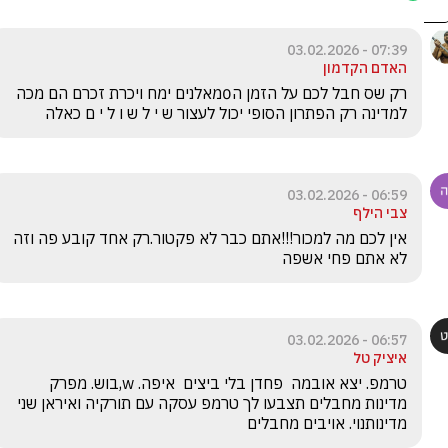
07:39 - 03.02.2026
האדם הקדמון
רק שס חבל לכם על הזמן ה0מאלנים ימח ויכרת זכרם הם מכה 
למדינה רק הפתרון הסופי יכול לעצור ש י ל ש ו ל י ם כאלה
06:59 - 03.02.2026
צבי הילף
אין לכם מה למכור!!!אתם כבר לא פקטור.רק אחד קובע פה וזה 
לא אתם פחי אשפה
06:57 - 03.02.2026
איציק טל
טרמפ. יצא אובמה  פחדן בלי ביצים  איפה. w,בוש. מפרק 
מדינות מחבלים תצבעו לך טרמפ עסקה עם תורקיה ואיראן שני 
מדינותנוי. אויבים מחבלים