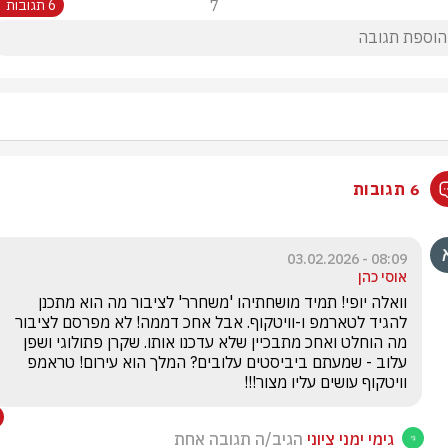
7
6 תגובות
6 תגובות
08:09 - 03.02.2026
אוסי כהן
וואלה יופי! תמיד מושחתיהו 'משחרר' לציבור מה הוא מתכנן 
להגיד לטארמפ ו-וויטקוף. אבל אחכ דממה! לא מפרסם לציבור 
מה הוחלט ואחכ מתבכיין שלא עדכנו אותו. שקרן פתולוגי ושפן 
עלוב - שמעתם ביביסטים עלובים? המלך הוא עירום! טראמפ 
וויטקוף עושים עליו מצור!!!
גימי ימני ציוני
הגיב/ה תגובה אחת