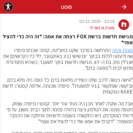
פוסט
12:02 - 03.11.2025
מערכת חמ״ל
מגישת חדשות ברשת FOX רצחה את אמה: "זה היה כדי להציל
אותי"
סצנת אימה
 התרחשה בפרבר שקט בוויצ'יטה, קנזס: שכנים סיפרו 
שהזדעזעו לגלות בבוקר יום שישי (31 באוקטובר, ליל כל הקדושים) את 
אנג'לין מוק בת ה-47, מגישת חדשות בוקר לשעבר, כשהיא מתנדנדת 
"אישה ניגשה לרכב שלנו כשידיה מלאות בדם, כל גופה היה מלא בדם, 
וביקשה שנתקשר 911 למשטרה", סיפרה שכנתה, אליסה קסטרו, לרשת 
אבל מה שקרה לאחר מכן היה מוזר עוד יותר. קסטרו סיפרה שמוק 
חטפה ממנה את הטלפון ורצה בחזרה פנימה לתוך הבית. משם, על פי 
דיווחי המוקדנים, היא התקשרה בעצמה לרשויות וסיפקה את ההסבר 