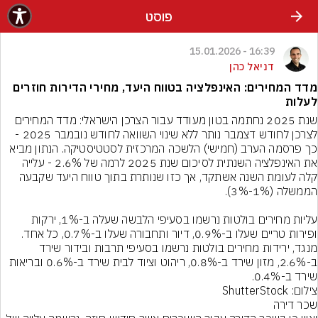
פוסט
16:39 - 15.01.2026
דניאל כהן
מדד המחירים: האינפלציה בטווח היעד, מחירי הדירות חוזרים
לעלות
שנת 2025 נחתמה בטון מעודד עבור הצרכן הישראלי: מדד המחירים 
לצרכן לחודש דצמבר נותר ללא שינוי השוואה לחודש נובמבר 2025 - 
כך פרסמה הערב (חמישי) הלשכה המרכזית לסטטיסטיקה. הנתון מביא 
את האינפלציה השנתית לסיכום שנת 2025 לרמה של 2.6% - עלייה 
קלה לעומת השנה אשתקד, אך כזו שנותרת בתוך טווח היעד שקבעה 
עליות מחירים בולטות נרשמו בסעיפי הלבשה שעלה ב-1%, ירקות 
ופירות טריים שעלו ב-0.9%, דיור ותחבורה שעלו ב-0.7%, כל אחד. 
מנגד, ירידות מחירים בולטות נרשמו בסעיפי תרבות ובידור שירד 
ב-2.6%, מזון שירד ב-0.8%, ריהוט וציוד לבית שירד ב-0.6% ובריאות 
שירד ב-0.4%.
צילום: ShutterStock