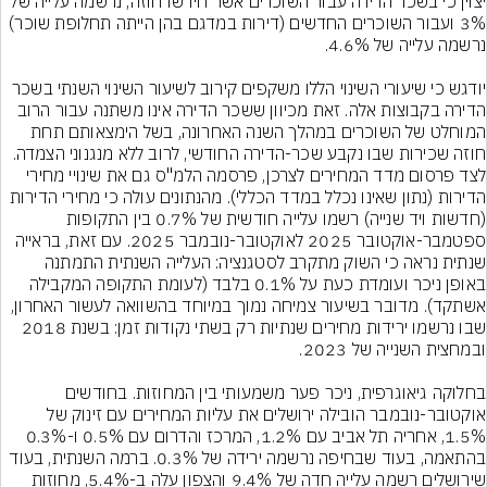
יצוין כי בשכר הדירה עבור השוכרים אשר חידשו חוזה, נרשמה עלייה של 
3% ועבור השוכרים החדשים (דירות במדגם בהן הייתה תחלופת שוכר) 
יודגש כי שיעורי השינוי הללו משקפים קירוב לשיעור השינוי השנתי בשכר 
הדירה בקבוצות אלה. זאת מכיוון ששכר הדירה אינו משתנה עבור הרוב 
המוחלט של השוכרים במהלך השנה האחרונה, בשל הימצאותם תחת 
חוזה שכירות שבו נקבע שכר-הדירה החודשי, לרוב ללא מנגנוני הצמדה.
לצד פרסום מדד המחירים לצרכן, פרסמה הלמ"ס גם את שינויי מחירי 
הדירות (נתון שאינו נכלל במדד הכללי). מהנתונים עולה כי מחירי הדירות 
(חדשות ויד שנייה) רשמו עלייה חודשית של 0.7% בין התקופות 
ספטמבר-אוקטובר 2025 לאוקטובר-נובמבר 2025. עם זאת, בראייה 
שנתית נראה כי השוק מתקרב לסטגנציה: העלייה השנתית התמתנה 
באופן ניכר ועומדת כעת על 0.1% בלבד (לעומת התקופה המקבילה 
אשתקד). מדובר בשיעור צמיחה נמוך במיוחד בהשוואה לעשור האחרון, 
שבו נרשמו ירידות מחירים שנתיות רק בשתי נקודות זמן: בשנת 2018 
בחלוקה גיאוגרפית, ניכר פער משמעותי בין המחוזות. בחודשים 
אוקטובר-נובמבר הובילה ירושלים את עליות המחירים עם זינוק של 
1.5%, אחריה תל אביב עם 1.2%, המרכז והדרום עם 0.5% ו-0.3% 
בהתאמה, בעוד שבחיפה נרשמה ירידה של 0.3%. ברמה השנתית, בעוד 
שירושלים רשמה עלייה חדה של 9.4% והצפון עלה ב-5.4%, מחוזות 