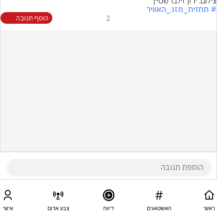
צילום: ירון זילברשטיין
# תחזית_מזג_האוויר
2
הוסף תגובה
ראשי
האשטאגים
דיווח
צבע אדום
אישי