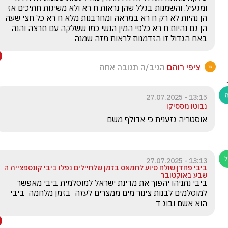
ומגעיל. והשמנות בגלל שהן נראות ח רא ולא משיגות חתיכים אז 
הן נהיות לא רק ח רא במראה ומחרבנות מלא ח רא כל חצי שעה 
הן גם נהיות ח רא כלפי המין הנשי כמו ששלקה עם תרצה והנה 
באח הגדול זו הזדמנות לראות מזה שמנה
ציפי רותם
הגיב/ה תגובה אחת
13:15 - 27.07.2025
נבוטו מססיקו
אוסטריה גזענית כי אדולף משם
13:13 - 27.07.2025
ביבי פחדן שולח סיוע לחמאס בזמן שלחיילים נפלו ביבי קונספציית ה
שבע באוקטובר
ביבי נתניהו יהפוך את מדינת ישראל למוסלמית ביבי מאפשר 
למוסלמים לבנות צינור מים ממצרים לעזה  בזמן מלחמה  ביבי 
הוא אשם ובוג ד 