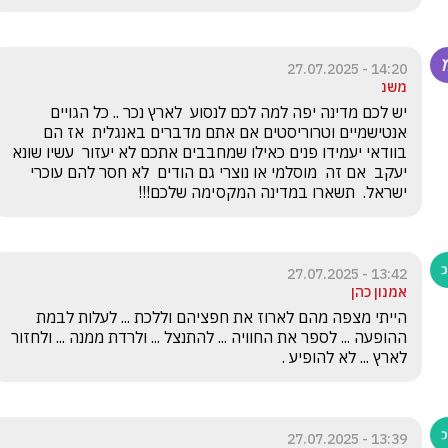
14:20 - 27.07.2025
משנ
יש לכם מדינה יפה למה לכם לנסוע  לארץ נכר .. כל הגויים 
אנטישמיים וטרוריסטים אם אתם מדברים באנגלית  אז הם 
בוודאי יעמידו פנים כאילו שמחבבים אתכם לא יעזור  עשיו שונא 
יעקב  אם זה  מוסלמי או נוצרי גם הודים  לא חסר להם עוכרי 
ישראל.  תשארו במדינה המקסימה שלכם!!!
13:42 - 27.07.2025
אמנון כהן
הייתי מצפה מהם לארוז את חפציהם וללכת ... לעלות לבמת 
ההופעה ... לספר את החוויה ... להתנצל ... ולרדת ממנה ... ולחזור 
לארץ ... לא להופיע .
13:39 - 27.07.2025