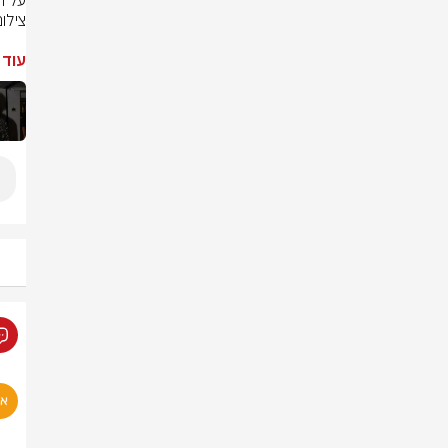
על ח
צילו
עוד 