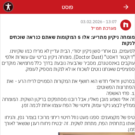
פוסט
13:07 - 03.02.2026
מערכת חמ״ל
מומחה ניקיון מתריע: אלו 5 המקומות שאתם כנראה שוכחים
לנקות
לפעמים, גם אחרי סשן ניקיון יסודי, הבית עדיין לא מריח כמו שקיווינו. 
"דוקטור דאסט" (Doctor Dust), מומחה ניקיון בריטי עם עשרות אלפי 
עוקבים באינסטגרם, מסביר שהבעיה נובעת בדרך כלל מחמישה מוקדים 
בסרטון ויראלי חדש הוא חושף את המקורות הסמויים לריח הרע - ואת 
הפתרונות הפשוטים:
זה אולי נשמע מובן מאליו, אבל רובנו מסתפקים בריקון השקית. המומחה 
טיפ של מקצוענים: ספגו מעט נוזל חיטוי ריחני מרוכז בצמר גפן, והניחו 
אותו בתחתית הפח, מתחת לשקית. זה יבטיח ניחוח רענן שנשאר לאורך 
זמן.