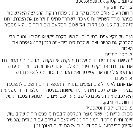
צילום: טיקטוק, doctordust.uk
2. הכיור והניקוז
ריחות רעים עולים לעיתים קרובות מפתח הניקוז. ההמלצה היא לשפוך 
פנימה סודה לשתייה וחומץ כדי לשחרר סתימות ולרענן את הצנרת. "תנו 
טיפ של מקצוענים: בסיום, השתמשו בקרם ניקוי או מסיר שומנים כדי 
להבריק את הכיור, ואם יש לכם קיטורית - זה הזמן לחטא איתה את 
האזור.
3. מסנן המדיח
"זה ישנה את הריח בבית שלכם מהקצה אל הקצה", מבטיח המומחה. גם 
אם המדיח נראה נקי מבפנים, הפילטר אוגר שאריות מזון וריחות עבשים. 
ההמלצה: לנקות את הפילטר ואת המדיח ביסודיות כל 2-3 חודשים.
4. מצעים
אם אתם לא מחליפים מצעים בתדירות 
במיוחד אם יש לכם חיות מחמד שישנות 
היא לכבס את המצעים כל שבוע עד שבועיים כדי למנוע הצטברות של 
ריחות גוף ואבק.
5. ספות, וילונות וטקסטיל
ספות, כריות נוי ושאר מוצרי הטקסטיל בבית סופגים ריחות של בישול, 
זיעה וחיות מחמד. המומחה ממליץ לעבור עליהם עם קיטורית (מכשיר 