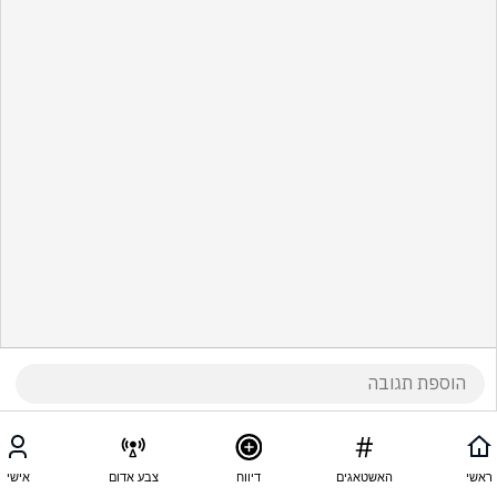
ראשי
האשטאגים
דיווח
צבע אדום
אישי