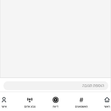
ראשי
האשטאגים
דיווח
צבע אדום
אישי