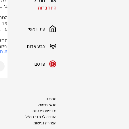
אורח חמ״ל
התחברות
פיד ראשי
תחזי
צבע אדום
צילו
# תח
פרסם
תמיכה
תנאי שימוש
מדיניות פרטיות
הנחיות לכתבי חמ״ל
הצהרת נגישות