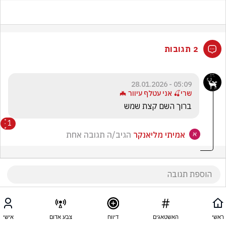
2 תגובות
05:09 - 28.01.2026
שרי🍒 אני עטלף עיוור 🦇
ברוך השם קצת שמש 
1
אמיתי מליאנקר
הגיב/ה תגובה אחת
ראשי
האשטאגים
דיווח
צבע אדום
אישי