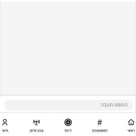
ראשי
האשטאגים
דיווח
צבע אדום
אישי