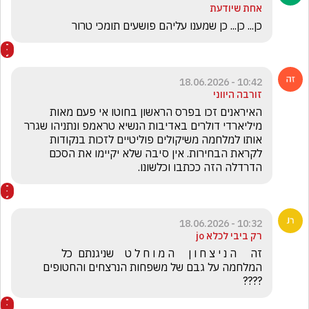
אחת שיודעת
כן... כן... כן שמענו עליהם פושעים תומכי טרור
10:42 - 18.06.2026
זורבה היווני
האיראנים זכו בפרס הראשון בחוטו אי פעם מאות 
מיליארדי דולרים באדיבות הנשיא טראמפ ונתניהו שגרר 
אותו למלחמה משיקולים פוליטיים לזכות בנקודות 
לקראת הבחירות. אין סיבה שלא יקיימו את הסכם 
הדרדלה הזה ככתבו וכלשונו. 
10:32 - 18.06.2026
רק ביבי לכלא jo
זה     ה נ י צ ח ו ן     ה מ ו ח ל ט    שניגנתם  כל 
המלחמה על גבם של משפחות הנרצחים והחטופים 
????