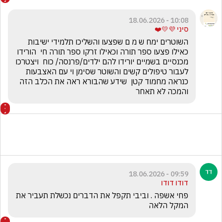
10:08 - 18.06.2026
סיני 💜💛❤️
השוטרים ימח ש מ ם שפצעו והשליכו תלמידי ישיבות 
כאילו פצעו ספר תורה וכאילו זרקו ספר תורה חי  הורידו 
מכנסיים בשמיים יורידו להם ילדים/פרנסה/ כוח  ויצטרכו 
לעבור טיפולים קשים והשוטר שסימן וי עם האצבעות 
כנראה מחמוד קטן  שידע שהבורא ראה את הכלב הזה 
והמכה לא תאחר
09:59 - 18.06.2026
דודו דודו
פחי אשפה . וביבי תקפל את הדברים נכשלת תעביר את 
המקל הלאה 