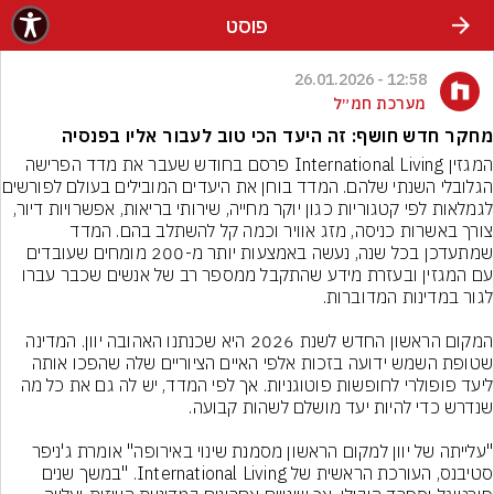
פוסט
12:58 - 26.01.2026
מערכת חמ״ל
מחקר חדש חושף: זה היעד הכי טוב לעבור אליו בפנסיה
המגזין International Living פרסם בחודש שעבר את מדד הפרישה 
הגלובלי השנתי שלהם. המדד
לגמלאות לפי קטגוריות כגון יוקר מחייה, שירותי בריאות, אפשרויות דיור, 
צורך באשרות כניסה, מזג אוויר וכמה קל להשתלב בהם. המדד 
שמתעדכן בכל שנה, נעשה באמצעות יותר מ-200 מומחים שעובדים 
עם המגזין ובעזרת מידע שהתקבל ממספר רב של אנשים שכבר עברו 
המקום הראשון החדש לשנת 2026 היא שכנתנו האהובה יוון. המדינה 
שטופת השמש ידועה בזכות אלפי האיים הציוריים שלה שהפכו אותה 
ליעד פופולרי לחופשות פוטוגניות. אך לפי המדד, יש לה גם את כל מה 
"עלייתה של יוון למקום הראשון מסמנת שינוי באירופה" אומרת ג'ניפר 
סטיבנס, העורכת הראשית של International Living. "במשך שנים 