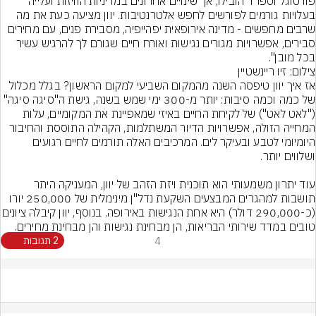
פורטוגל וספרד הובילו, אך שינויים אחרונים במדיניות הוויזות ועלייה 
בעלויות גורמים לפורשים לחפש אלטרנטיבות. יוון מציעה כעת את מה 
שרבים מחפשים - מדינה אירופאית יפהייפיה, מסבירת פנים, עם מחירים 
סבירים, אפשרויות מגורים נגישות ואורח חיים שגורם לך להרגיש עשיר 
בכל מובן".
צילום: זיו ריינשטיין
אז איך יוון טיפסה השנה מהמקום השביעי למקום הראשון? בגלל מכלול 
של כמה וכמה סיבות: יותר מ-300 ימי שמש בשנה, גישת ה"סיגה סיגה" 
("לאט לאט") של לקיחת החיים באיזי שמאפיינת את המקומיים, עלות 
המחייה הזולה, אפשרויות הדיור המשתלמות, הקהילה התוססת והחיבור 
היומיומי לטבע ובעיקר לים. המרכיבים האלה תורמים לחיים רגועים 
עוד יתרון משמעותי הוא תוכנית ויזת הזהב של יוון, המעניקה היתר 
תושבות למהגרים המבצעים השקעת נדל"ן מינימלית של 250,000 יורו 
(כ-290,000 דולר) היא אחת הנגישות באירופה. בנו
טובים במדד שירותי הבריאות, הן מבחינת נגישות והן מבחינת מחירים.
4
2 תגובות