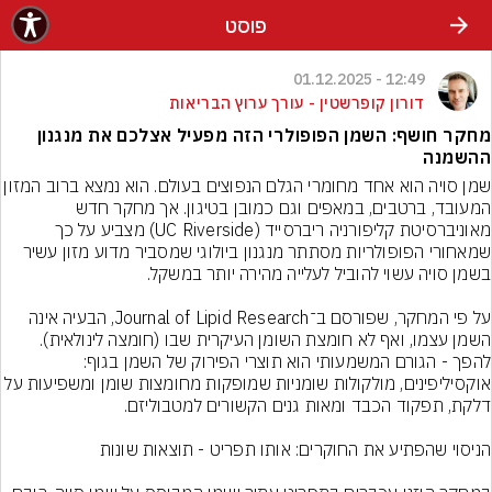
פוסט
12:49 - 01.12.2025
דורון קופרשטין - עורך ערוץ הבריאות
מחקר חושף: השמן הפופולרי הזה מפעיל אצלכם את מנגנון
ההשמנה
שמן סויה הוא אחד מחומרי הגלם הנפוצים בעולם. הוא נמצא
המעובד, ברטבים, במאפים וגם כמובן בטיגון. אך מחקר חדש 
מאוניברסיטת קליפורניה ריברסייד (UC Riverside) מצביע על כך 
שמאחורי הפופולריות מסתתר מנגנון ביולוגי שמסביר מדוע מזון עשיר 
על פי המחקר, שפורסם ב־Journal of Lipid Research, הבעיה אינה 
השמן עצמו, ואף לא חומצת השומן העיקרית שבו (חומצה לינולאית). 
להפך - הגורם המשמעותי הוא תוצרי הפירוק של השמן בגוף: 
אוקסיליפינים, מולקולות שומניות שמופקות מחומצות שומן ומשפיעות על 