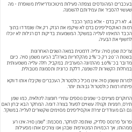
בעכברים המהונדסים נצפתה פעילות מיטוכונדריאלית משופרת - מה 
רמות האוקסיליפינים בדם לא שיקפו את הנזק. רק אלו שנמדדו בתוך 
הכבד התאימו לעלייה במשקל. המשמעות: בדיקות דם רגילות לא יוכלו 
בשנות ה־20 רק כ־2% מהקלוריות בארה"ב הגיעו משמן סויה. כיום 
מדובר בכ־10% מהתזונה המערבית. במקביל, חלה עלייה משמעותית 
למרות ששמן סויה אינו מכיל כולסטרול, העכברים שקיבלו אותו דווקא 
החוקרים מציינים כי שמנים נוספים עתירי חומצה לינולאית, כמו שמן 
תירס, חמניות וקנולה עשויים לפעול בצורה דומה. המחקר הבא יבחן האם 
פרופ' פרנסס סלדיק, שותפה למחקר, מסכמת: "שמן סויה אינו רע 
ממהותו, אך הכמויות המטורפות שבהן אנו צורכים אותו מפעילות 