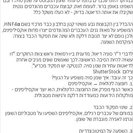
במחקר הוזנו עכברים בתפריט עתיר שומן המבוסס על שמן סויה. רובם 
השמינו באופן ברור. לעומת זאת, קבוצת עכברים מהונדסים גנטית 
ההבדל בין הקבוצות נבע משינוי קטן בחלבון כבד מרכזי בשם HNF4α, 
המשפיע על מאות גנים. העכברים המהונדסים ייצרו פחות אוקסיליפינים, 
ולכן גופם לא יצר תגובת דלקת ולא שינה את תפקוד הכבד בצורה 
לדברי ד"ר סוניה דיאול, מדענית ביו-רפואית וראש צוות החוקרים: "זו 
עשויה להיות הסיבה הראשונה לכך שאנשים שונים מגיבים אחרת 
לדיאטות עתירות שמן סויה. לגנטיקה יש תפקיד מכריע".
צילום: ShutterStock
כאשר הגוף מפרק את החומצה הלינולאית, הוא יוצר אוקסיליפינים - 
במוחם של עכברים רגילים, אוקסיליפינים השפיעו על מטבוליזם השומן 