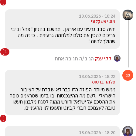
18:24 - 13.06.2026
מוטי אשקלוני
יהיה סבב גרעיני עם איראן .  תחשבּו בהגיון ! צהל וביבי 
צריכים להכין את כולם למלחמה גרעינית .  כי זה מה 
שהולך להיות ! 
1
קקי ענק
הגיב/ה תגובה אחת
18:22 - 13.06.2026
פלמר ברטוס
ממש מיותר .הפוזה הזו כבר לא עובדת על הציבור 
הישראלי  .לשם מה ההיצכנסות  בו בזמן שטראמפ כופה 
את ההסכם על ישראל ודורש ממנה לסגת מלבנון תעשו 
טובה לעצמכם חברי קבינט ותעופו לנו מהעיניים.
18:20 - 13.06.2026