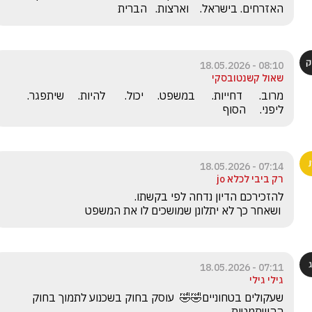
האזרחים. בישראל.    וארצות.   הברית
08:10 - 18.05.2026
שאול קשנטובסקי
מרוב.      דחייות.      במשפט.     יכול.       להיות.     שיתפגר.      
ליפני.     הסוף
07:14 - 18.05.2026
רק ביבי לכלא jo
 ושאחר כך לא יתלונן שמושכים לו את המשפט
07:11 - 18.05.2026
גילי גילי
שעקולים בטחוניים🤣🤣  עוסק בחוק בשכנוע לתמוך בחוק 
ההשתמטות