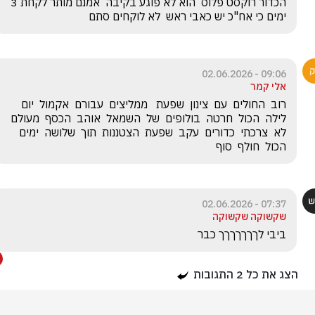
הכדור רוקסט פלוס  הוא לא פוגע בקיבה  אמנם מותר לקחת 3 
ימים כי אח"כ יש כאבי ראש  לא לוקחים סתם 
09:06 - 02.06.2026
אלי קמר
רוב  החולים  עם  צינון  שפעת   ממליצים  עבורם  אקמול  יום  
לילה  הכול  חרטה  בולופים  של  השמאל  אוהב  הכסף  מעולם  
לא  צרכתי  כדורים  עקב  שפעת  הצטננות  תוך  שלושה  ימים  
הכול  חולף  סוף  
07:37 - 02.06.2026
שקשוקה שקשוקה
ביבי לךךךךךךך כבר 
הצג את כל
2
התגובות