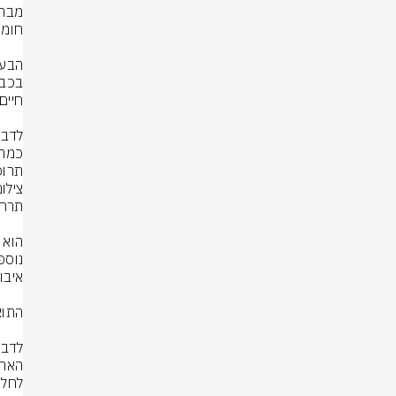
תרופ
צילום: rStock
לחלו