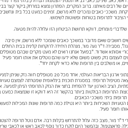
כאב ראש, כאב שיניים, כאבי גב או תסמיני ה
"אנשים חושבים שאם מדובר במשכך כאבים שנמכר ללא מרשם, אין סיבה 
לדאגה", מסבירה ד"ר נעה מור, מנהלת היחידה לרוקחות קלינית בבית החולים 
גורמים לעצמם נזק פשוט משום שלא ידעו שהם נוטלים את אותו חומר פעיל 
 תרופות ביתי: משככי הכאבים.