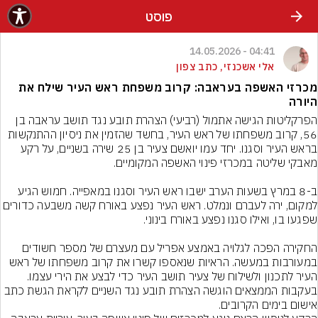
פוסט
04:41 - 14.05.2026
אלי אשכנזי, כתב צפון
מכרזי האשפה בעראבה: קרוב משפחת ראש העיר שילח את
היורה
הפרקליטות הגישה אתמול (רביעי) הצהרת תובע נגד תושב עראבה בן 
56, קרוב משפחתו של ראש העיר, בחשד שהזמין את ניסיון ההתנקשות 
בראש העיר וסגנו. יחד עמו יואשם צעיר בן 25 שירה בשניים, על רקע 
ב-8 במרץ בשעות הערב ישבו ראש העיר וסגנו במאפייה. חמוש הגיע 
למקום, ירה לעברם ונמלט. ראש העיר נפצע באורח קשה משבעה כדורי
החקירה הפכה לגלויה באמצע אפריל עם מעצרם של מספר חשודים 
במעורבות במעשה. הראיות שנאספו קשרו את קרוב משפחתו של ראש 
העיר לתכנון ולשילוח של צעיר תושב העיר כדי לבצע את הירי עצמו. 
בעקבות הממצאים הוגשה הצהרת תובע נגד השניים לקראת הגשת כתב 
אישום בימים הקרובים.