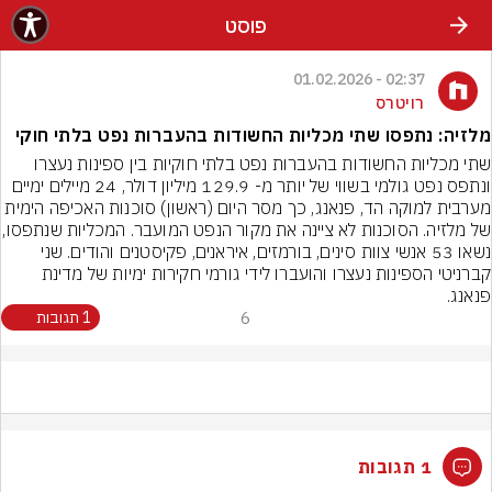
פוסט
02:37 - 01.02.2026
רויטרס
מלזיה: נתפסו שתי מכליות החשודות בהעברות נפט בלתי חוקי
שתי מכליות החשודות בהעברות נפט בלתי חוקיות בין ספינות נעצרו 
ונתפס נפט גולמי בשווי של יותר מ- 129.9 מיליון דולר, 24 מיילים ימיים 
מערבית למוקה הד, פנאנג, כך מסר היום (ראשון) סוכנות האכיפה הימית 
של מלזיה. הסוכנות לא ציינה את מקור הנ
נשאו 53 אנשי צוות סינים, בורמזים, איראנים, פקיסטנים והודים. שני 
קברניטי הספינות נעצרו והועברו לידי גורמי חקירות ימיות של מדינת 
פנאנג.
6
1 תגובות
1 תגובות