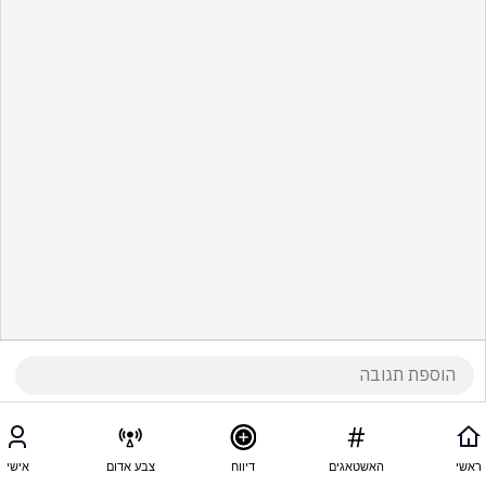
ראשי
האשטאגים
דיווח
צבע אדום
אישי