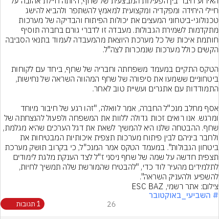
האירוע חיבר בין הפעילות המבצעית של שחף, היותה חיילת אהובה על 
חיילי היחידה ומפקדיה ומקצועית למאמץ להשתפר ולהביא להישג 
טכנולוגי-ביטחוני המעצים את יכולות הפיתוח והבדיקה של מערכות 
מתקדמות לשמירת הגבולות. מעבדה זו לדברי גורם בחברה תוסיף 
חותמת איכות של כל מערכת היוצאת מהמעבדה לעמוד בתנאי הסביבה 
הטקס התקיים במעמד משפחתה וחבריה של שחף, ביחד עם לקוחות 
ביטחוניים ששמעו את סיפורה של שחף המהווה השראה של נחישות, 
אסף מחלב מנכ"ל החברה, אמר לוואלה, "זהו רגע של חיבור מיוחד 
ומרגש. אנו רואים זכות גדולה ללוות את המשפחה ולפעול להנצחתה של 
שחף. ההבטחה שלנו היא להמשיך לשאת את דגל הערכים שהיא מגלמת, 
ולחבר ביניהם לבין פיתוח מערכות תצפית איכותיות המבטיחות את 
ביטחון הגבולות". במעמד הטקס אמר המנכ"ל, כי בקרוב תושק מערכת 
תצפית חדשה על שמה של שחף ניסני ז"ל לצד הענקת מלגת לימודים 
לתלמידים מהעיר לוד כדי, "להבטיח שהמורשת שלה תמשיך לחיות, 
להשפיע ולהעניק השראה".
צילום: אתר רשמי, ESC BAZ
# השביעי_באוקטובר
26
1 תגובות