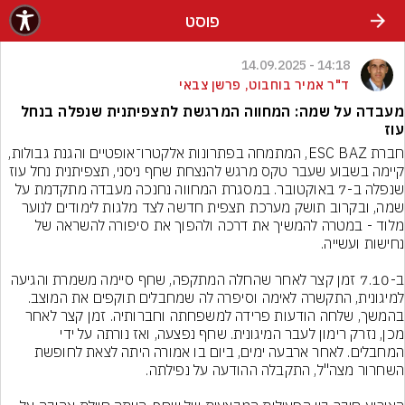
פוסט
14:18 - 14.09.2025
ד"ר אמיר בוחבוט, פרשן צבאי
מעבדה על שמה: המחווה המרגשת לתצפיתנית שנפלה בנחל
עוז
חברת ESC BAZ, המתמחה בפתרונות אלקטרו־אופטיים והגנת גבולות, 
קיימה בשבוע שעבר טקס מרגש להנצחת שחף ניסני, תצפיתנית נחל עוז 
שנפלה ב-7 באוקטובר. במסגרת המחווה נחנכה מעבדה מתקדמת על 
שמה, ובקרוב תושק מערכת תצפית חדשה לצד מלגות לימודים לנוער 
מלוד - במטרה להמשיך את דרכה ולהפוך את סיפורה להשראה של 
ב-7.10 זמן קצר לאחר שהחלה המתקפה, שחף סיימה משמרת והגיעה 
למיגונית, התקשרה לאימה וסיפרה לה שמחבלים תוקפים את המוצב. 
בהמשך, שלחה הודעות פרידה למשפחתה וחברותיה. זמן קצר לאחר 
מכן, נזרק רימון לעבר המיגונית. שחף נפצעה, ואז נורתה על ידי 
המחבלים. לאחר ארבעה ימים, ביום בו אמורה היתה לצאת לחופשת 