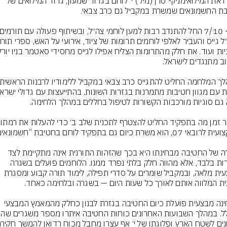
הכירו את המילואימניק- סרן (מיל׳) י׳ לוחם בגדוד שמעון, גדוד המילואים של 
לאחר זמן מה בתפקיד 
ייחודה של החטיבה מבחינתו היא בכך שהזהות התורנית אינה מתקיימת לצד 
השירות בלבד, אלא מהווה חלק בלתי נפרד ממנו. הלוחמים פועלים בשגרה 
מבצעית מלאה, ובמקביל שומרים על סדרי תפילה, לימוד תורה קבוע ומסגרת 
מבחינה מבצעית פועלת כיום החטיבה בגזרת לבנון כחלק מהמאמץ המבצעי 