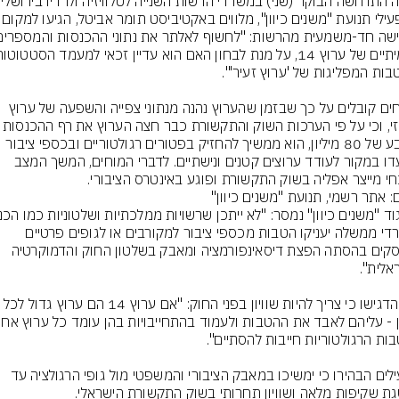
כשפעילי תנועת "משנים כיוון", מלווים ב
המוחים קובלים על כך שבזמן שהערוץ נהנה מנתוני צפייה והשפעה של ערוץ 
מרכזי, וכי על פי הערכות השוק והתקשורת כבר חצה ה
הקובע של 80 מיליון, הוא ממשיך להחזיק בפטורים רגולטוריים ובכספי ציבור 
שנועדו במקור לעודד ערוצים קטנים ונישתיים. לדברי המוחים, המשך המצב 
חי מייצר אפליה בשוק התקשורת ופוגע באינטרס הציבורי.
ם: אתר רשמי, תנועת "משנים כיוון"
ומשרדי ממשלה יעניקו הטבות מכספי ציבור למקורבים או לגופים פרטיים 
שעוסקים בהסתה הפצת דיסאינפורמציה ומאבק בשלטון החוק והדמוקרטיה 
הפעילים הבהירו כי ימשיכו במאבק הציבורי והמשפטי מול גופי הרגולציה עד 
ת שקיפות מלאה ושוויון תחרותי בשוק התקשורת הישראלי.