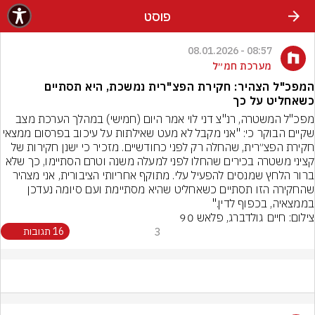
פוסט
08:57 - 08.01.2026
מערכת חמ״ל
המפכ"ל הצהיר: חקירת הפצ"רית נמשכת, היא תסתיים
כשאחליט על כך
מפכ"ל המשטרה, רנ"צ דני לוי אמר היום (חמישי) במהלך הערכת מצב 
שקיים הבוקר כי: "אני מקבל לא מעט שאילתות על עיכוב בפרס
חקירת הפצ״רית, שהחלה רק לפני כחודשיים. מזכיר כי ישנן חקירות של 
קציני משטרה בכירים שהחלו לפני למעלה משנה וטרם הסתיימו, כך שלא 
ברור הלחץ שמנסים להפעיל עלי. מתוקף אחריותי הציבורית, אני מצהיר 
שהחקירה הזו תסתיים כשאחליט שהיא מסתיימת ועם סיומה נעדכן 
בממצאיה, בכפוף לדין."
צילום: חיים גולדברג, פלאש 90
3
16 תגובות