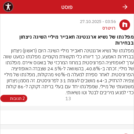
פוסט
03:56 - 27.10.2025
רויטרס
מפלגתו של נשיא ארגנטינה חאבייר מיליי השיגה ניצחון
בבחירות
מפלגתו של נשיא ארגנטינה חאבייר מיליי השיגה היום (ראשון) ניצחון 
בבחירות האמצע, כך דיווחו כלי תקשורת מקומיים. מפלגתו כמעט שווה 
ערך לאופוזיציה הפרוניסטית במחוז המרכזי של בואנוס איירס. מפלגתו 
של מיליי, זכתה ב-40.8%, בהשוואה ל-24.5% שצברה האופוזיציה 
הפרוניסטית. לאחר ספירת למעלה מ-90% מהקולות, מפלגתו של מיליי 
צפויה להחזיק ב-64 מושבים לעומת 31 לפרוניסטים. זה מסמן ניצחון 
משמעותי של מיילי, שמפלגתו יחד עם בעלי בריתה זקוקה ל-86 קולות 
כדי למנוע מיריבים לבטל וטו נשיאותי.
13
2 תגובות