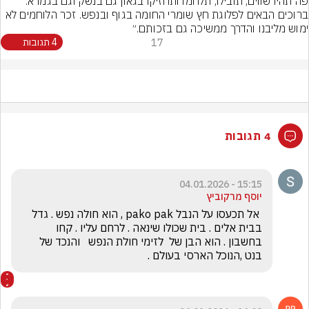
פה תהיו שווים, תובילו, תלחמו ותחזיקו בגאון גם בנשק וגם בגמרא. 
ברוכים הבאים לפלוגת חץ שומרי החומה בגוף ובנפש. זכר הלוחמים לא 
ימוש מליבנו והדרך ממשיכה גם בזכותם.״
17
4 תגובות
4 תגובות
15:15 - 04.01.2026
יוסף מרקוביץ
 אל תכעסו על הנבל pako pak , הוא חולה נפש . גדל 
בבית אלים . בית שכולו שינאה . לרחם עליו . קחו 
בחשבון . הוא הבן של  לזימי חולת הנפש   והנכד של 
בנט ,הנוכל הארסי בעולם .