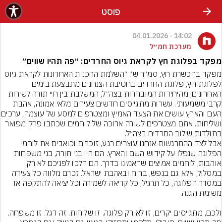
פוסט
14:02 - 04.01.2026
מערכת חמ״ל
מפקד בפלוגת חץ לקראת גיוס החרדים: ״פה תהיו שווים״
מפקד בהכשרת חץ, סמ״ר ש׳: ״השלמת ההכנות האחרונות לקראת גיוס 
לפלוגת חץ, פלוגת החרדים בחטיבת הצנחנים מתבצעת בימים 
האחרונים, מהיחידות המובחרות בצה״ל, המשלבת בין חיי תורה לשירות 
קרבי משמעותי. עשרות מתגייסים חדשים צעירים מלאי אמונה, אהבת 
העם והארץ עושים את הצעד האמיץ ומ
ושליחות. אתם מצטרפים לשורה ארוכה של לוחמים שכתבו פרק מפואר 
אבל לצד ההתרגשות אנחנו עוצרים רגע, זוכרים וכואבים את לוחמי 
הפלוגה שנפלו על קידוש השם והארץ. הם היו בני תורה, בני משפחות 
אוהבות, לוחמים אמיצים שהאמינו בדרך. הם הלכו לפניכם לא רק 
במסלול, אלא גם בנפש, ברוח ובאהבת ישראל. זכרם מלווה כל צעידה 
במסדר הפלוגה, כל תרגיל, כל קריאה לשמירה וכל יציאה להתקפה או 
ולכם, מתגייסים יקרים, זו לא רק פלוגה. זו שליחות. זה דגל. זו משפחה. 