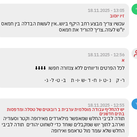
13:05 - 18.11.2025
זיו יוסוב
עכשיו צריך מבצע רחב היקף ביוש...אין לעשות הבדלה בין חמאס 
יו"ש לעזה..צריך להוריד את חמאס 
12:56 - 18.11.2025
א
ר- ק    נ -ט -ו  ח- ד -ש -ו- ת    ב- ט- ל- ג-
12:55 - 18.11.2025
יש להחליף עבודה מוסלמית ערבית ב רובוטים של טסלה ומדפסות
בתים חדשנים
תודה לביבי החלש שמאפשר מילארדים מאירופה וקטר וסעודיה 
וארהב לתוך יוש שמקבלים שוחד כדי לשחוט יהודים  תודה לביבי 
החלש שלא עומד מול טראמפ ואירופה