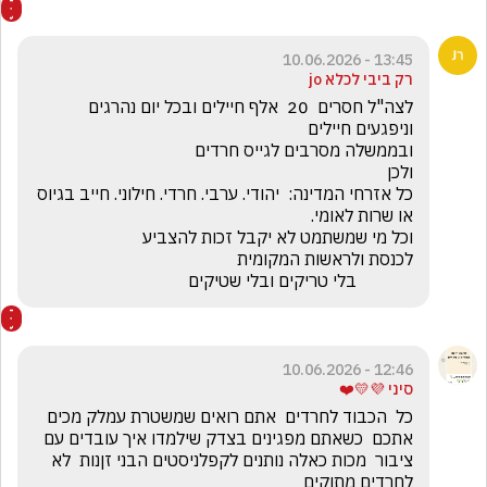
13:45 - 10.06.2026
רק ביבי לכלא jo
לצה"ל חסרים  20  אלף חיילים ובכל יום נהרגים 
כל אזרחי המדינה:  יהודי. ערבי. חרדי. חילוני. חייב בגיוס 
             בלי טריקים ובלי שטיקים
12:46 - 10.06.2026
סיני 💜💛❤️
כל  הכבוד לחרדים  אתם רואים שמשטרת עמלק מכים 
אתכם  כשאתם מפגינים בצדק שילמדו איך עובדים עם 
ציבור  מכות כאלה נותנים לקפלניסטים הבני זןנות  לא 
לחרדים מתוקים