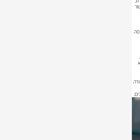
במסגרת פעילות אכיפה יזומה של שוטרי יחידת השיטור העירוני תל שבע במרחב 
רותם, הבחינו השוטרים ברכב הנע ביישוב תל שבע ואשר עורר את חשדם. כאשר 
השוטרים המשיכו בפעילות נחושה, ולאחר שהחשוד עצר את רכבו ופתח במנוסה 
מחקירת האירוע עלה כי הנהג, תושב היישוב תל שבע בשנות ה - 20 לחייו, נהג 
ברכב בזמן פסילה שהוטלה עליו על ידי בית המשפט לתקופה של 24 חודשים, 
כאשר הוא מודע לפסילתו. בנוסף, נמצא כי רישיון הנהיגה שלו פקע וכי נהג ללא 
עם סיום חקירת חשוד על ידי שוטרי תחנת עיירות הגישה שלוחת תביעות תעבורה 
ם.