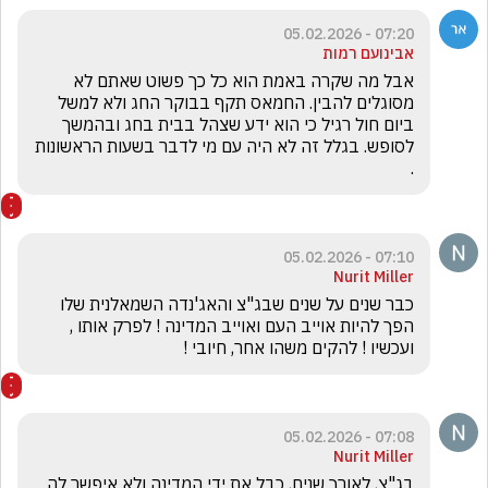
07:20 - 05.02.2026
אבינועם רמות
אבל מה שקרה באמת הוא כל כך פשוט שאתם לא 
מסוגלים להבין. החמאס תקף בבוקר החג ולא למשל 
ביום חול רגיל כי הוא ידע שצהל בבית בחג ובהמשך 
לסופש. בגלל זה לא היה עם מי לדבר בשעות הראשונות 
.
07:10 - 05.02.2026
Nurit Miller
כבר שנים על שנים שבג"צ והאג'נדה השמאלנית שלו 
הפך להיות אוייב העם ואוייב המדינה ! לפרק אותו , 
ועכשיו ! להקים משהו אחר, חיובי !
07:08 - 05.02.2026
Nurit Miller
בג"צ, לאורך שנים, כבל את ידי המדינה ולא איפשר לה 