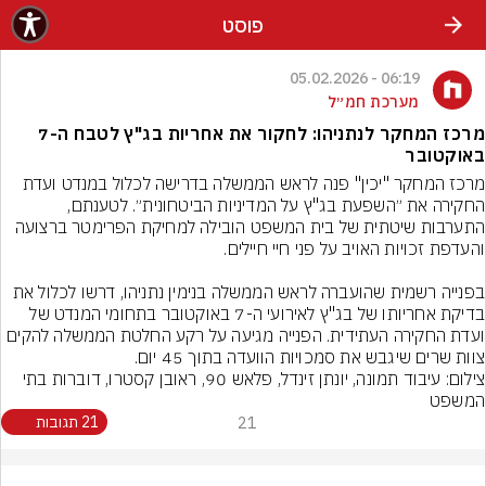
פוסט
06:19 - 05.02.2026
מערכת חמ״ל
מרכז המחקר לנתניהו: לחקור את אחריות בג"ץ לטבח ה-7
באוקטובר
מרכז המחקר "יכין" פנה לראש הממשלה בדרישה לכלול במנדט ועדת 
החקירה את ״השפעת בג"ץ על המדיניות הביטחונית״. לטענתם, 
התערבות שיטתית של בית המשפט הובילה למחיקת הפרימטר ברצועה 
בפנייה רשמית שהועברה לראש הממשלה בנימין נתניהו, דרשו לכלול את 
בדיקת אחריותו של בג"ץ לאירועי ה-7 באוקטובר בתחומי המנדט של 
ועדת החקירה העתידית. הפנייה מגיעה על רקע החלטת הממשלה להקים 
צוות שרים שיגבש את סמכויות הוועדה בתוך 45 יום.
צילום: עיבוד תמונה, יונתן זינדל, פלאש 90, ראובן קסטרו, דוברות בתי 
המשפט
21
21 תגובות