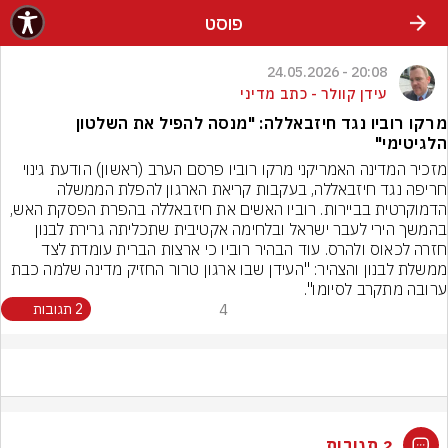
פוסט
20:08 - 24.05.2026
עידן קוולר - כתב מדיני
מרקו רוביו נגד חיזבאללה: "מנסה להפיל את השלטון
הלגיטימי"
מזכיר המדינה האמריקני מרקו רוביו פרסם הערב (ראשון) הודעת גינוי 
חריפה נגד חיזבאללה, בעקבות קריאת הארגון להפלת הממשלה 
הדמוקרטית בביירות. רוביו האשים את חיזבאללה בהפרת הפסקת האש, 
בהמשך הירי לעבר ישראל ובלחימה אקטיבית שתכליתה גרירת לבנון 
חזרה לכאוס ולהרס. עוד הבהיר רוביו כי ארצות הברית עומדת לצד 
ממשלת לבנון והצהיר: "העידן שבו ארגון טרור החזיק מדינה שלמה כבת 
ערובה מתקרב לסיומו".
4
2 תגובות
2 תגובות