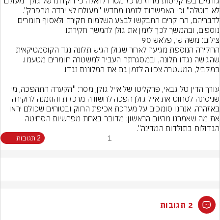
גורמים בפרקליטות מחוז מרכז מסרו לוואלה כי חקירתו של גולן "מעולם 
לא בוטלה" וכי האפשרות לזמנו מחדש "מעולם לא ירדה מהפרק". 
לדבריהם, החוקרים התבקשו לבצע השלמות חקירה ולאסוף חומרים 
נוספים, ובהמשך לכך לזמן את גולן להמשך חקירתו.
צילום: משה שי, פלאש 90
החקירה הנוספת מגיעה לאחר שגולן הגיש תלונה נגד הקוסמטיקאית 
שהגישה נגדו תלונה, ובמסגרתה העביר למשטרה חומרים מטעמו. 
עורך הדין טל גבאי, פרקליטו של אייל גולן, מסר: "הקערה התהפכה, מי 
שניסתה לסחוט את אייל גולן הפכה לחשודה מרכזית והוזמנה לחקירה 
באזהרה. אנחנו סומכים על מערכת אכיפת החוק ובטוחים שכולם יראו 
את מה שאמרנו מהיום הראשון: מדובר באחת מפרשיות הסחיטה 
הגדולות בתולדות המדינה".
1
2 תגובות
2 תגובות