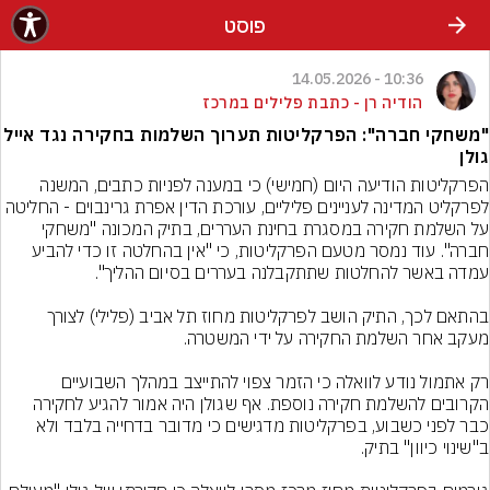
פוסט
10:36 - 14.05.2026
הודיה רן - כתבת פלילים במרכז
"משחקי חברה": הפרקליטות תערוך השלמות בחקירה נגד אייל
גולן
הפרקליטות הודיעה היום (חמישי) כי במענה לפניות כתבים, המשנה 
לפרקליט המדינה לעניינים פליליים, עורכת הדין אפרת גרינבוים - החליטה 
על השלמת חקירה במסגרת בחינת העררים, בתיק המכונה "משחקי 
חברה". עוד נמסר מטעם הפרקליטות, כי "אין בהחלטה זו כדי להביע 
בהתאם לכך, התיק הושב לפרקליטות מחוז תל אביב (פלילי) לצורך 
רק אתמול נודע לוואלה כי הזמר צפוי להתייצב במהלך השבועיים 
הקרובים להשלמת חקירה נוספת. אף שגולן היה אמור להגיע לחקירה 
כבר לפני כשבוע, בפרקליטות מדגישים כי מדובר בדחייה בלבד ולא 