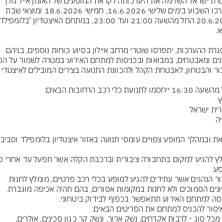
משטרת ישראל השלימה את היערכותה לקראת המופעים של האומן אייל גולן 
שייערכו השבוע בימים שלישי 16.6.2026, חמישי 18.6.2026 ומוצאי שבת 
במסגרת ההערכות, יתפרסו שוטרי מרחב איילון בסיוע כוחות נוספים, בניהם 
לציבור הנהגים אשר עתידים להגיע למופע בכלי רכב פרטיים, מומלץ לחנות 
נשק מכל סוג - לרבות אקדחים, נשק ארוך, ונשק קר כגון סכינים, אולרים, 