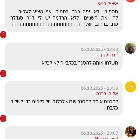
איציק בנאי
מספיק    לא   יפה  כצד   רחמים   אני  מציע  לעקור   
לה    את   השניים    ללא   הרדמה  יש   לי   ד"ר   סנדלר   
טוב  ברחוב   שלי  חחחחחחחחחחחחחחחחחחחחחחח
13:43 - 06.10.2025
דנה וקנין
תשלחו אותה להסגר בכלבייה לא לכלא
13:39 - 06.10.2025
אליהו ברכה
להכניס אותה להסגר שבוע לכלוב של כלבים כדי לשלול 
כלבת.
13:07 - 06.10.2025
Markus null