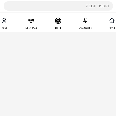
11:13 - 06.10.2025
ראובן יערי
ראשי
האשטאגים
דיווח
צבע אדום
אישי
צריכה חיסון נגד כלבת.
11:12 - 06.10.2025
ראובן יערי
צריכ חיסון נגד כלבת המחחבלת מספרד
11:11 - 06.10.2025
dalia saado
ישר למרתפי השב"כ והחובות לחיסון כלבת
1
אברהם גמו
הגיב/ה תגובה אחת