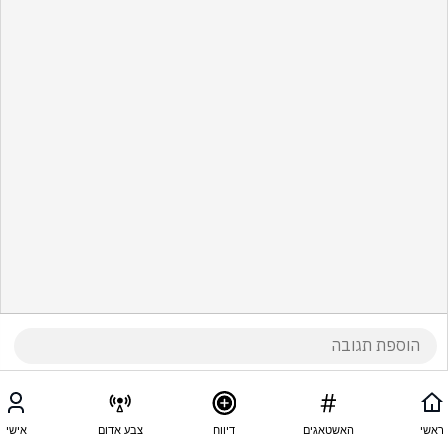
ראשי
האשטאגים
דיווח
צבע אדום
אישי